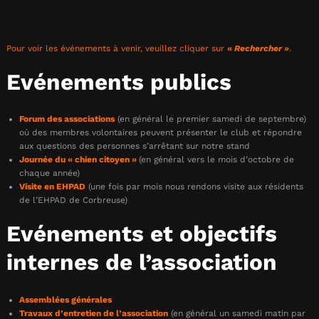
Pour voir les événements à venir, veuillez cliquer sur
«
Rechercher »
.
Evénements publics
Forum des associations
(en général le premier samedi de septembre)
où des membres volontaires peuvent présenter le club et répondre
aux questions des personnes s’arrêtant sur notre stand
Journée du « chien citoyen »
(en général vers le mois d’octobre de
chaque année)
Visite en EHPAD
(une fois par mois nous rendons visite aux résidents
de l’EHPAD de Corbreuse)
Evénements et objectifs
internes de l’association
Assemblées générales
Travaux d’entretien de l’association
(en général un samedi matin par